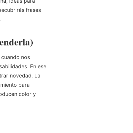
na, ideas para
escubrirás frases
.
cenderla)
e cuando nos
sabilidades. En ese
strar novedad. La
imiento para
roducen color y