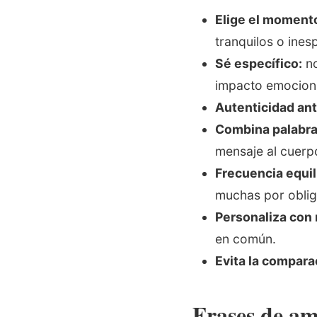
Elige el moment
tranquilos o ine
Sé específico:
no
impacto emociona
Autenticidad ant
Combina palabra
mensaje al cuerp
Frecuencia equil
muchas por oblig
Personaliza con
en común.
Evita la compara
Frases de am